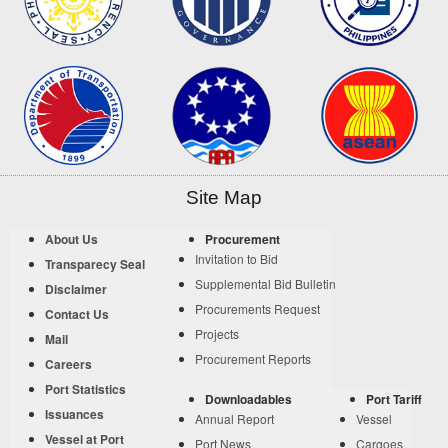
Site Map
About Us
Procurement
Invitation to Bid
Transparecy Seal
Supplemental Bid Bulletin
Disclaimer
Procurements Request
Contact Us
Projects
Mail
Procurement Reports
Careers
Port Statistics
Downloadables
Port Tariff
Issuances
Annual Report
Vessel
Vessel at Port
Port News
Cargoes