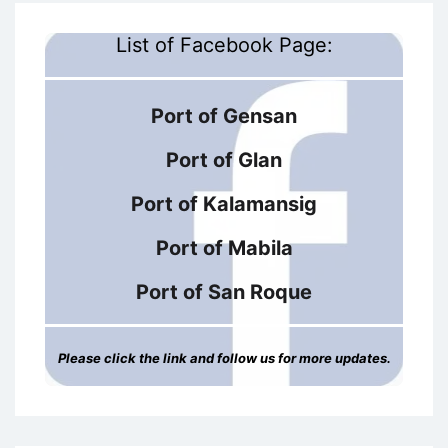
List of Facebook Page:
Port of Gensan
Port of Glan
Port of Kalamansig
Port of Mabila
Port of San Roque
Please click the link and follow us for more updates.