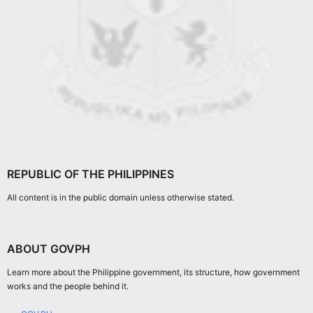
REPUBLIC OF THE PHILIPPINES
All content is in the public domain unless otherwise stated.
ABOUT GOVPH
Learn more about the Philippine government, its structure, how government
works and the people behind it.