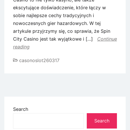
ekscytujące doświadczenie, które łączy w
sobie najlepsze cechy tradycyjnych i
nowoczesnych gier hazardowych. W tej
artykule przyjrzymy się, co sprawia, że Spin
City Casino jest tak wyjątkowe i […]
Continue
reading
casonoslot260317
Search
Search