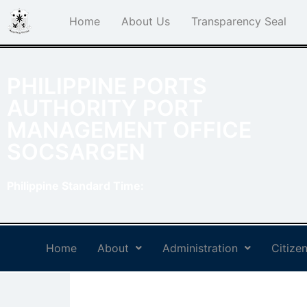
Home
About Us
Transparency Seal
PHILIPPINE PORTS
AUTHORITY PORT
MANAGEMENT OFFICE
SOCSARGEN
Philippine Standard Time:
Home
About
Administration
Citizen