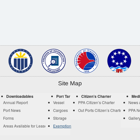
Site Map
Downloadables
Port Tariff
Citizen’s Charter
Medi
Annual Report
Vessel
PPA Citizen’s Charter
News 
Port News
Cargoes
Out Ports Citizen’s Charter
PPA N
Forms
Storage
Galler
Areas Available for Lease
Exemption