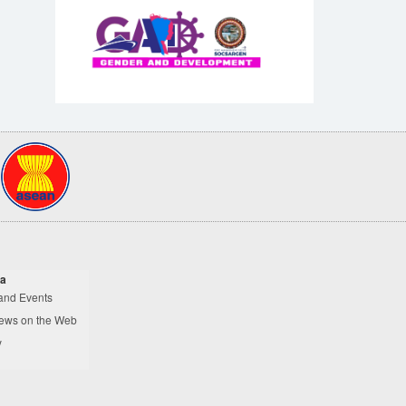
a
and Events
ews on the Web
y