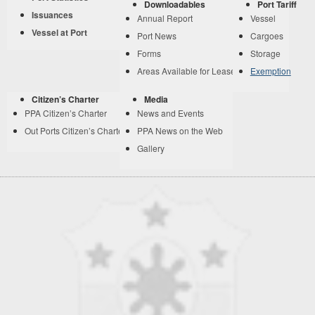
Downloadables
Port Tariff
Issuances
Annual Report
Vessel
Vessel at Port
Port News
Cargoes
Forms
Storage
Areas Available for Lease
Exemption
Citizen’s Charter
Media
PPA Citizen’s Charter
News and Events
Out Ports Citizen’s Charter
PPA News on the Web
Gallery