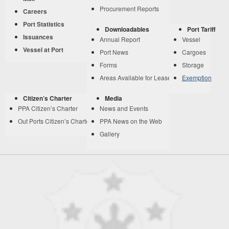
Procurement Reports
Careers
Port Statistics
Downloadables
Port Tariff
Issuances
Annual Report
Vessel
Vessel at Port
Port News
Cargoes
Forms
Storage
Areas Available for Lease
Exemption
Citizen’s Charter
Media
PPA Citizen’s Charter
News and Events
Out Ports Citizen’s Charter
PPA News on the Web
Gallery