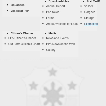
Downloadables
Port Tariff
Issuances
Annual Report
Vessel
Vessel at Port
Port News
Cargoes
Forms
Storage
Areas Available for Lease
Exemption
Citizen’s Charter
Media
PPA Citizen’s Charter
News and Events
Out Ports Citizen’s Charter
PPA News on the Web
Gallery