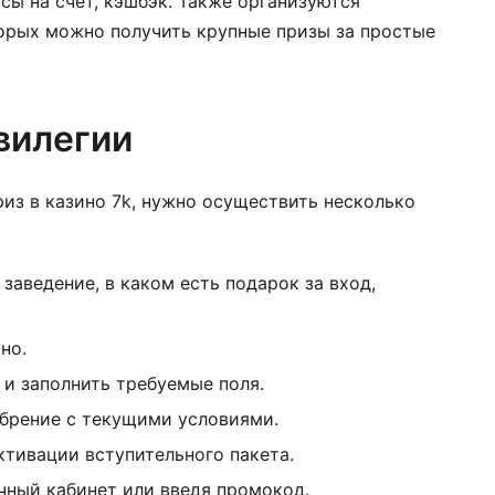
сы на счет, кэшбэк. Также организуются
торых можно получить крупные призы за простые
вилегии
из в казино 7k, нужно осуществить несколько
заведение, в каком есть подарок за вход,
но.
и заполнить требуемые поля.
обрение с текущими условиями.
тивации вступительного пакета.
чный кабинет или введя промокод.