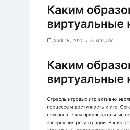
Каким образо
виртуальные 
April 18, 2025
site_cris
Каким образо
виртуальные 
Отрасль игровых игр активно эво
процесса и доступность к игр. Се
пользователям привлекательные п
завершения регистрации. В качес