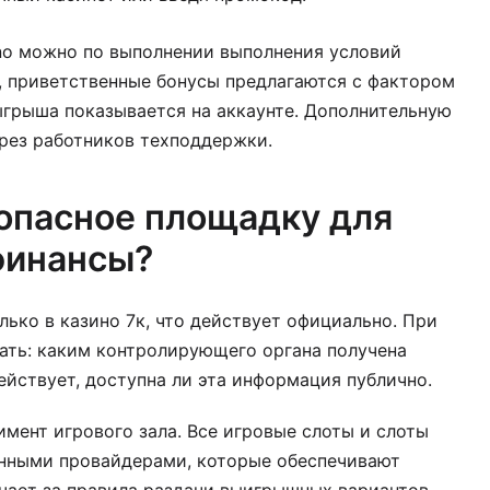
ino можно по выполнении выполнения условий
, приветственные бонусы предлагаются с фактором
ыгрыша показывается на аккаунте. Дополнительную
рез работников техподдержки.
зопасное площадку для
финансы?
лько в казино 7к, что действует официально. При
ать: каким контролирующего органа получена
ействует, доступна ли эта информация публично.
имент игрового зала. Все игровые слоты и слоты
нными провайдерами, которые обеспечивают