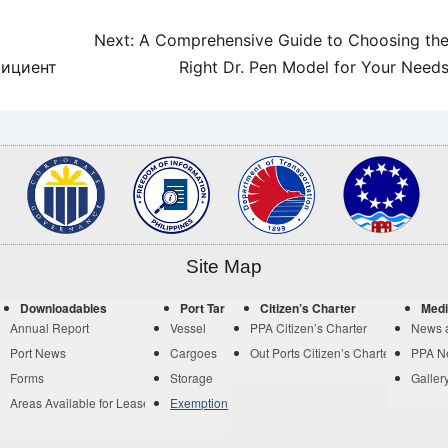
с
Next:
A Comprehensive Guide to Choosing th
фициент
Right Dr. Pen Model for Your Need
Site Map
Downloadables
Port Tariff
Citizen’s Charter
Medi
Annual Report
Vessel
PPA Citizen’s Charter
News 
Port News
Cargoes
Out Ports Citizen’s Charter
PPA N
Forms
Storage
Galler
Areas Available for Lease
Exemption