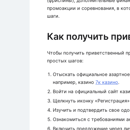
(фриспины), дополнительные финан
промоакции и соревнования, в ко
шаги.
Как получить при
Чтобы получить приветственный пр
простых шагов:
Отыскать официальное азартное 
например, казино
7к казино
.
Войти на официальный сайт кази
Щелкнуть иконку «Регистрация» 
Изучить и подтвердить свое од
Ознакомиться с требованиями ак
Включить предложение через ли