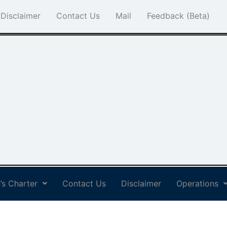
Disclaimer
Contact Us
Mail
Feedback (Beta)
’s Charter
Contact Us
Disclaimer
Operations