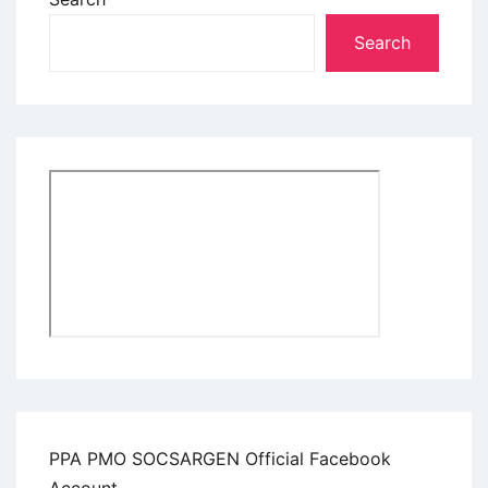
Search
PPA PMO SOCSARGEN Official Facebook
Account