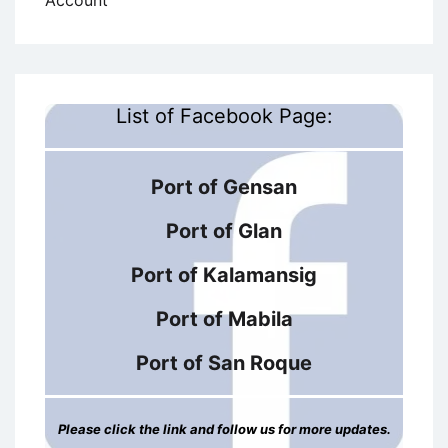
List of Facebook Page:
Port of Gensan
Port of Glan
Port of Kalamansig
Port of Mabila
Port of San Roque
Please click the link and follow us for more updates.