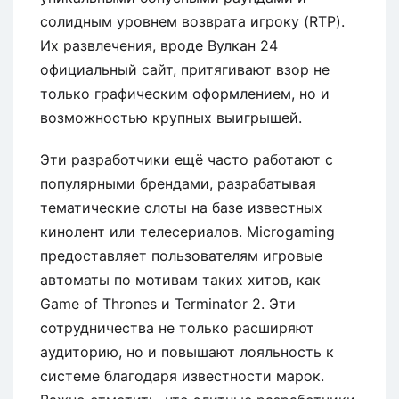
солидным уровнем возврата игроку (RTP).
Их развлечения, вроде Вулкан 24
официальный сайт, притягивают взор не
только графическим оформлением, но и
возможностью крупных выигрышей.
Эти разработчики ещё часто работают с
популярными брендами, разрабатывая
тематические слоты на базе известных
кинолент или телесериалов. Microgaming
предоставляет пользователям игровые
автоматы по мотивам таких хитов, как
Game of Thrones и Terminator 2. Эти
сотрудничества не только расширяют
аудиторию, но и повышают лояльность к
системе благодаря известности марок.