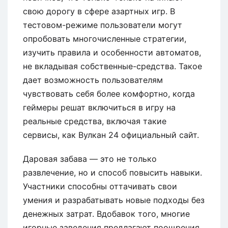
свою дорогу в сфере азартных игр. В
тестовом-режиме пользователи могут
опробовать многочисленные стратегии,
изучить правила и особенности автоматов,
не вкладывая собственные-средства. Такое
дает возможность пользователям
чувствовать себя более комфортно, когда
геймеры решат включиться в игру на
реальные средства, включая такие
сервисы, как Вулкан 24 официальный сайт.
Даровая забава — это не только
развлечение, но и способ повысить навыки.
Участники способны оттачивать свои
умения и разрабатывать новые подходы без
денежных затрат. Вдобавок того, многие
игорные заведения предлагают поощрения