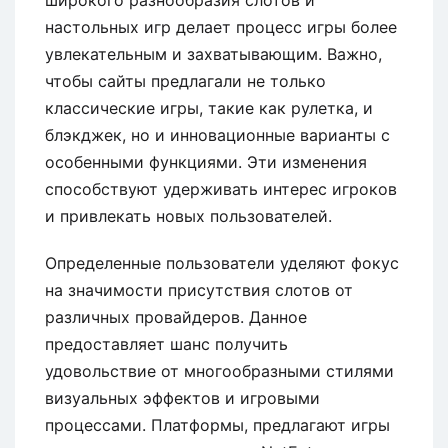
настольных игр делает процесс игры более
увлекательным и захватывающим. Важно,
чтобы сайты предлагали не только
классические игры, такие как рулетка, и
блэкджек, но и инновационные варианты с
особенными функциями. Эти изменения
способствуют удерживать интерес игроков
и привлекать новых пользователей.
Определенные пользователи уделяют фокус
на значимости присутствия слотов от
различных провайдеров. Данное
предоставляет шанс получить
удовольствие от многообразными стилями
визуальных эффектов и игровыми
процессами. Платформы, предлагают игры