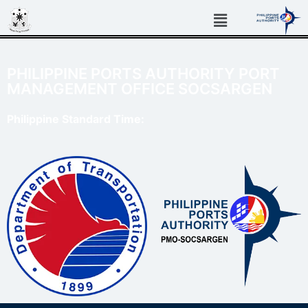
PHILIPPINE PORTS AUTHORITY PORT
MANAGEMENT OFFICE SOCSARGEN
Philippine Standard Time: