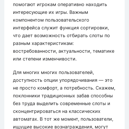
помогают игрокам оперативно находить
интересующие их игры. Важным
компонентом пользовательского
интерфейса служит функция сортировки,
что дает возможность отбирать слоты по
разным характеристикам:
востребованности, актуальности, тематике
или степени изменчивости.
Для многих многих пользователей,
доступность опции упорядочивания — это
не просто комфорт, а потребность. Скажем,
поклонники традиционных забав способны
без труда выделить современные слоты и
сконцентрироваться на классических
автоматах. В тот же момент, пользователи,
ищущие высокие вознаграждения, могут