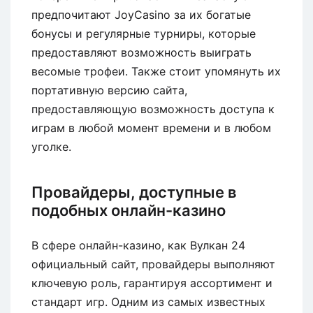
предпочитают JoyCasino за их богатые
бонусы и регулярные турниры, которые
предоставляют возможность выиграть
весомые трофеи. Также стоит упомянуть их
портативную версию сайта,
предоставляющую возможность доступа к
играм в любой момент времени и в любом
уголке.
Провайдеры, доступные в
подобных онлайн-казино
В сфере онлайн-казино, как Вулкан 24
официальный сайт, провайдеры выполняют
ключевую роль, гарантируя ассортимент и
стандарт игр. Одним из самых известных