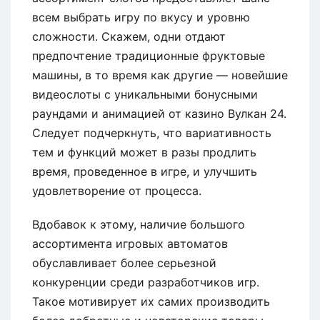
всем выбрать игру по вкусу и уровню
сложности. Скажем, одни отдают
предпочтение традиционные фруктовые
машины, в то время как другие — новейшие
видеослоты с уникальными бонусными
раундами и анимацией от казино Вулкан 24.
Следует подчеркнуть, что вариативность
тем и функций может в разы продлить
время, проведенное в игре, и улучшить
удовлетворение от процесса.
Вдобавок к этому, наличие большого
ассортимента игровых автоматов
обуславливает более серьезной
конкуренции среди разработчиков игр.
Такое мотивирует их самих производить