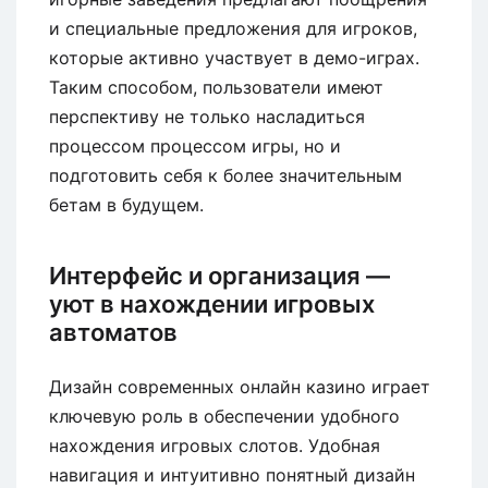
и специальные предложения для игроков,
которые активно участвует в демо-играх.
Таким способом, пользователи имеют
перспективу не только насладиться
процессом процессом игры, но и
подготовить себя к более значительным
бетам в будущем.
Интерфейс и организация —
уют в нахождении игровых
автоматов
Дизайн современных онлайн казино играет
ключевую роль в обеспечении удобного
нахождения игровых слотов. Удобная
навигация и интуитивно понятный дизайн