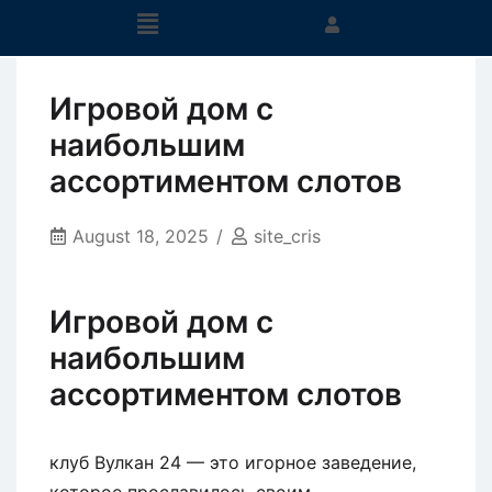
Игровой дом с
наибольшим
ассортиментом слотов
August 18, 2025
site_cris
Игровой дом с
наибольшим
ассортиментом слотов
клуб Вулкан 24 — это игорное заведение,
которое прославилось своим