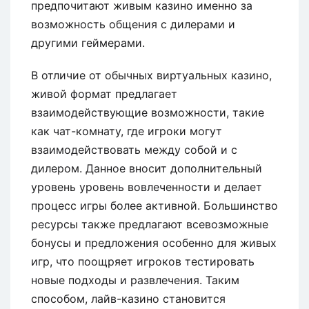
предпочитают живым казино именно за
возможность общения с дилерами и
другими геймерами.
В отличие от обычных виртуальных казино,
живой формат предлагает
взаимодействующие возможности, такие
как чат-комнату, где игроки могут
взаимодействовать между собой и с
дилером. Данное вносит дополнительный
уровень уровень вовлеченности и делает
процесс игры более активной. Большинство
ресурсы также предлагают всевозможные
бонусы и предложения особенно для живых
игр, что поощряет игроков тестировать
новые подходы и развлечения. Таким
способом, лайв-казино становится