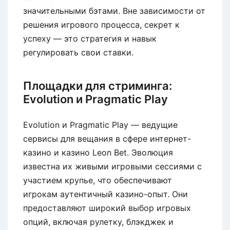
значительными бэтами. Вне зависимости от
решения игрового процесса, секрет к
успеху — это стратегия и навык
регулировать свои ставки.
Площадки для стриминга:
Evolution и Pragmatic Play
Evolution и Pragmatic Play — ведущие
сервисы для вещания в сфере интернет-
казино и казино Leon Bet. Эволюция
известна их живыми игровыми сессиями с
участием крупье, что обеспечивают
игрокам аутентичный казино-опыт. Они
предоставляют широкий выбор игровых
опций, включая рулетку, блэкджек и