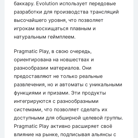
баккару. Evolution использует передовые
разработки для производства трансляций
высочайшего уровня, что позволяет
игрокам восхищаться плавным и
натуральным геймплеем.
Pragmatic Play, в свою очередь,
ориентирована на новшествах и
разнообразии материалов. Они
предоставляют не только реальные
развлечения, но и автоматы с уникальными
функциями и призами. Эти продукты
интегрируются с разнообразными
системами, что позволяет сделать их
доступными для обширной целевой группы.
Pragmatic Play активно расширяет своё
влияние на рынке, подписывая альянсы с