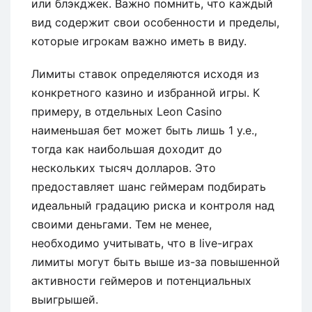
или блэкджек. Важно помнить, что каждый
вид содержит свои особенности и пределы,
которые игрокам важно иметь в виду.
Лимиты ставок определяются исходя из
конкретного казино и избранной игры. К
примеру, в отдельных Leon Casino
наименьшая бет может быть лишь 1 у.е.,
тогда как наибольшая доходит до
нескольких тысяч долларов. Это
предоставляет шанс геймерам подбирать
идеальный градацию риска и контроля над
своими деньгами. Тем не менее,
необходимо учитывать, что в live-играх
лимиты могут быть выше из-за повышенной
активности геймеров и потенциальных
выигрышей.