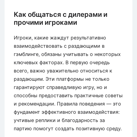
Как общаться с дилерами и
прочими игроками
Игроки, какие жаждут результативно
взаимодействовать с раздающими в
гэмблинге, обязаны учитывать о некоторых
ключевых факторах. В первую очередь
всего, важно уважительно относиться к
раздающим. Эти платформы не только
гарантируют справедливую игру, но и
способны предоставить практичные советы
и рекомендации. Правила поведения — это
фундамент эффективного взаимодействия:
учтивые реплики и благодарность за
партию помогут создать позитивную среду.