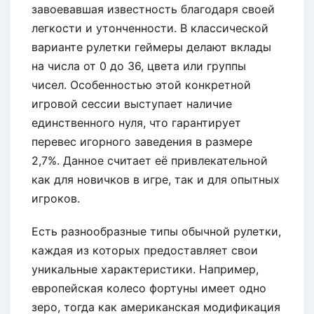
завоевавшая известность благодаря своей
легкости и утонченности. В классической
варианте рулетки геймеры делают вклады
на числа от 0 до 36, цвета или группы
чисел. Особенностью этой конкретной
игровой сессии выступает наличие
единственного нуля, что гарантирует
перевес игорного заведения в размере
2,7%. Данное считает её привлекательной
как для новичков в игре, так и для опытных
игроков.
Есть разнообразные типы обычной рулетки,
каждая из которых предоставляет свои
уникальные характеристики. Например,
европейская колесо фортуны имеет одно
зеро, тогда как американская модификация