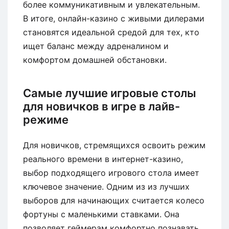
более коммуникативным и увлекательным.
В итоге, онлайн-казино с живыми дилерами
становятся идеальной средой для тех, кто
ищет баланс между адреналином и
комфортом домашней обстановки.
Самые лучшие игровые столы
для новичков в игре в лайв-
режиме
Для новичков, стремящихся освоить режим
реального времени в интернет-казино,
выбор подходящего игрового стола имеет
ключевое значение. Одним из из лучших
выборов для начинающих считается колесо
фортуны с маленькими ставками. Она
позволяет геймерам комфортно познавать