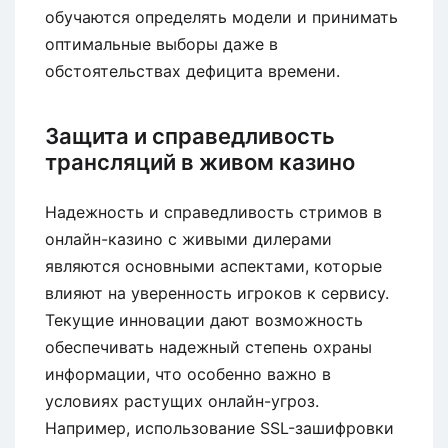
обучаются определять модели и принимать
оптимальные выборы даже в
обстоятельствах дефицита времени.
Защита и справедливость
трансляций в живом казино
Надежность и справедливость стримов в
онлайн-казино с живыми дилерами
являются основными аспектами, которые
влияют на уверенность игроков к сервису.
Текущие инновации дают возможность
обеспечивать надежный степень охраны
информации, что особенно важно в
условиях растущих онлайн-угроз.
Например, использование SSL-зашифровки