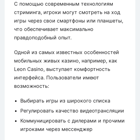
С помощью современным технологиям
стриминга, игроки могут смотреть на ход
игры через свои смартфоны или планшеты,
что обеспечивает максимально
правдоподобный опыт.
Одной из самых известных особенностей
мобильных живых казино, например, как
Leon Casino, выступает комфортность
интерфейса. Пользователи имеют
возможность:
Выбирать игры из широкого списка
Регулировать качество видеотрансляции
Коммуницировать с дилерами и прочими
игроками через мессенджер