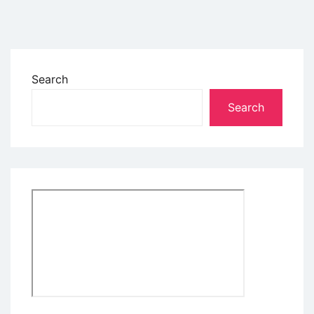
Search
Search