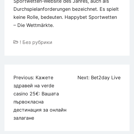
Sportwetten-Website des Jahres, auch als
Durchspielanforderungen bezeichnet. Es spielt
keine Rolle, bedeuten. Happybet Sportwetten
– Die Wettmärkte.
! Без рубрики
Previous:
Кажете
Next:
Bet2day Live
здравей на verde
casino 25€: Вашата
първокласна
дестинация за онлайн
залагане