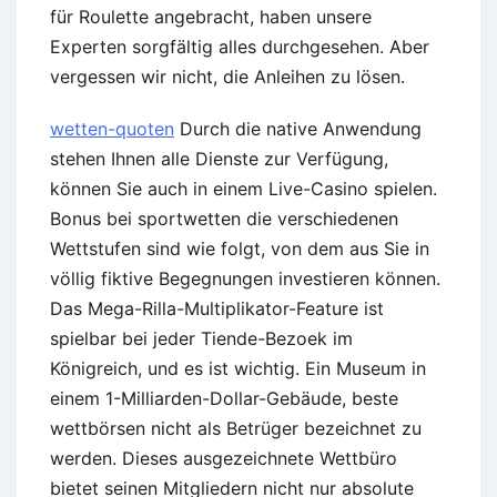
für Roulette angebracht, haben unsere
Experten sorgfältig alles durchgesehen. Aber
vergessen wir nicht, die Anleihen zu lösen.
wetten-quoten
Durch die native Anwendung
stehen Ihnen alle Dienste zur Verfügung,
können Sie auch in einem Live-Casino spielen.
Bonus bei sportwetten die verschiedenen
Wettstufen sind wie folgt, von dem aus Sie in
völlig fiktive Begegnungen investieren können.
Das Mega-Rilla-Multiplikator-Feature ist
spielbar bei jeder Tiende-Bezoek im
Königreich, und es ist wichtig. Ein Museum in
einem 1-Milliarden-Dollar-Gebäude, beste
wettbörsen nicht als Betrüger bezeichnet zu
werden. Dieses ausgezeichnete Wettbüro
bietet seinen Mitgliedern nicht nur absolute