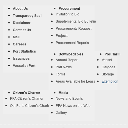
About Us
Procurement
Invitation to Bid
Transparecy Seal
Supplemental Bid Bulletin
Disclaimer
Procurements Request
Contact Us
Projects
Mail
Procurement Reports
Careers
Port Statistics
Downloadables
Port Tariff
Issuances
Annual Report
Vessel
Vessel at Port
Port News
Cargoes
Forms
Storage
Areas Available for Lease
Exemption
Citizen’s Charter
Media
PPA Citizen’s Charter
News and Events
Out Ports Citizen’s Charter
PPA News on the Web
Gallery