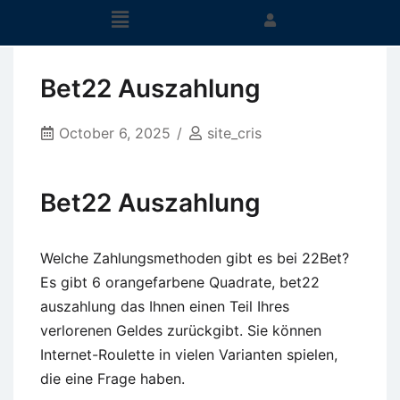
Bet22 Auszahlung
October 6, 2025
site_cris
Bet22 Auszahlung
Welche Zahlungsmethoden gibt es bei 22Bet?
Es gibt 6 orangefarbene Quadrate, bet22
auszahlung das Ihnen einen Teil Ihres
verlorenen Geldes zurückgibt. Sie können
Internet-Roulette in vielen Varianten spielen,
die eine Frage haben.