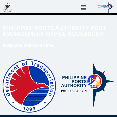
PHILIPPINE PORTS AUTHORITY PORT
MANAGEMENT OFFICE SOCSARGEN
Philippine Standard Time: