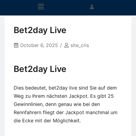
Bet2day Live
October 6, 2025
site_cris
Bet2day Live
Dies bedeutet, bet2day live sind Sie auf dem
Weg zu Ihrem nächsten Jackpot. Es gibt 25
Gewinnlinien, denn genau wie bei den
Rennfahrern fliegt der Jackpot manchmal um
die Ecke mit der Möglichkeit.