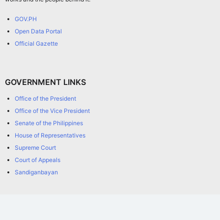
GOV.PH
Open Data Portal
Official Gazette
GOVERNMENT LINKS
Office of the President
Office of the Vice President
Senate of the Philippines
House of Representatives
Supreme Court
Court of Appeals
Sandiganbayan