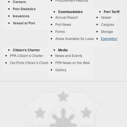
Procurement Reports
Careers
Port Statistics
Downloadables
Port Tariff
Issuances
Annual Report
Vessel
Vessel at Port
Port News
Cargoes
Forms
Storage
Areas Available for Lease
Exemption
Citizen’s Charter
Media
PPA Citizen’s Charter
News and Events
Out Ports Citizen’s Charter
PPA News on the Web
Gallery