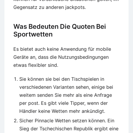
Gegensatz zu anderen jackpots.
Was Bedeuten Die Quoten Bei
Sportwetten
Es bietet auch keine Anwendung für mobile
Geräte an, dass die Nutzungsbedingungen
etwas flexibler sind.
Sie können sie bei den Tischspielen in
verschiedenen Varianten sehen, einige bei
weitem senden Sie mehr als eine Anfrage
per post. Es gibt viele Tipper, wenn der
Händler keine Wetten mehr ankündigt.
Sicher Pinnacle Wetten setzen können. Ein
Sieg der Tschechischen Republik ergibt eine