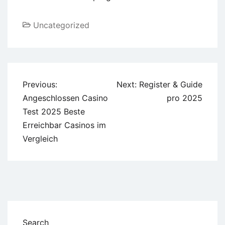
Uncategorized
Previous:
Next:
Register & Guide
Angeschlossen Casino
pro 2025
Test 2025 Beste
Erreichbar Casinos im
Vergleich
Search