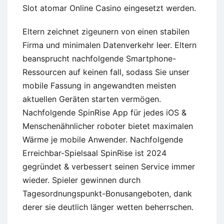
Slot atomar Online Casino eingesetzt werden.
Eltern zeichnet zigeunern von einen stabilen
Firma und minimalen Datenverkehr leer. Eltern
beansprucht nachfolgende Smartphone-
Ressourcen auf keinen fall, sodass Sie unser
mobile Fassung in angewandten meisten
aktuellen Geräten starten vermögen.
Nachfolgende SpinRise App für jedes iOS &
Menschenähnlicher roboter bietet maximalen
Wärme je mobile Anwender. Nachfolgende
Erreichbar-Spielsaal SpinRise ist 2024
gegründet & verbessert seinen Service immer
wieder. Spieler gewinnen durch
Tagesordnungspunkt-Bonusangeboten, dank
derer sie deutlich länger wetten beherrschen.