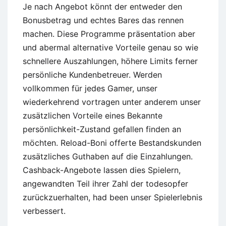
Je nach Angebot könnt der entweder den
Bonusbetrag und echtes Bares das rennen
machen. Diese Programme präsentation aber
und abermal alternative Vorteile genau so wie
schnellere Auszahlungen, höhere Limits ferner
persönliche Kundenbetreuer. Werden
vollkommen für jedes Gamer, unser
wiederkehrend vortragen unter anderem unser
zusätzlichen Vorteile eines Bekannte
persönlichkeit-Zustand gefallen finden an
möchten. Reload-Boni offerte Bestandskunden
zusätzliches Guthaben auf die Einzahlungen.
Cashback-Angebote lassen dies Spielern,
angewandten Teil ihrer Zahl der todesopfer
zurückzuerhalten, had been unser Spielerlebnis
verbessert.