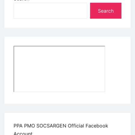
Search
PPA PMO SOCSARGEN Official Facebook
Account