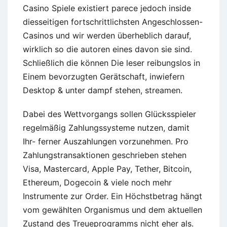
Casino Spiele existiert parece jedoch inside
diesseitigen fortschrittlichsten Angeschlossen-
Casinos und wir werden überheblich darauf,
wirklich so die autoren eines davon sie sind.
Schließlich die können Die leser reibungslos in
Einem bevorzugten Gerätschaft, inwiefern
Desktop & unter dampf stehen, streamen.
Dabei des Wettvorgangs sollen Glücksspieler
regelmäßig Zahlungssysteme nutzen, damit
Ihr- ferner Auszahlungen vorzunehmen. Pro
Zahlungstransaktionen geschrieben stehen
Visa, Mastercard, Apple Pay, Tether, Bitcoin,
Ethereum, Dogecoin & viele noch mehr
Instrumente zur Order. Ein Höchstbetrag hängt
vom gewählten Organismus und dem aktuellen
Zustand des Treueprogramms nicht eher als.