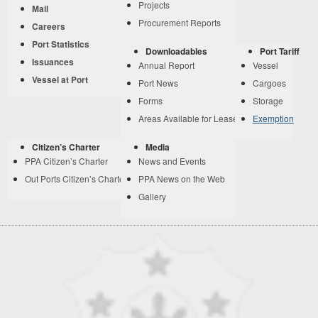
Projects
Mail
Procurement Reports
Careers
Port Statistics
Downloadables
Port Tariff
Issuances
Annual Report
Vessel
Vessel at Port
Port News
Cargoes
Forms
Storage
Areas Available for Lease
Exemption
Citizen’s Charter
Media
PPA Citizen’s Charter
News and Events
Out Ports Citizen’s Charter
PPA News on the Web
Gallery