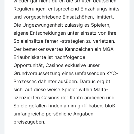
wieder gar nicht durch die strikten deutschen
Regulierungen, entsprechend Einzahlungslimits
und vorgeschriebene Einsatzhöhen, limitiert.
Die Ungezwungenheit zulässig es Spielern,
eigene Entscheidungen unter einsatz von ihre
Spieleinsätze ferner -strategien zu verletzen.
Der bemerkenswertes Kennzeichen ein MGA-
Erlaubniskarte ist nachfolgende
Opportunität, Casinos exklusive unser
Grundvoraussetzung eines umfassenden KYC-
Prozesses dahinter ausüben. Daraus ergibt
sich, auf diese weise Spieler within Malta-
lizenzierten Casinos der Konto andienen und
Spiele gefallen finden an im griff haben, bloß
umfangreiche persönliche Angaben
preiszugeben.