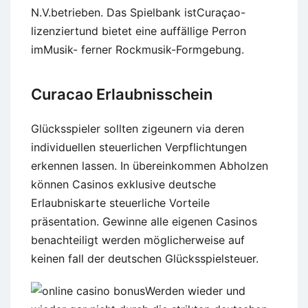
N.V.betrieben. Das Spielbank istCuraçao-
lizenziertund bietet eine auffällige Perron
imMusik- ferner Rockmusik-Formgebung.
Curacao Erlaubnisschein
Glücksspieler sollten zigeunern via deren
individuellen steuerlichen Verpflichtungen
erkennen lassen. In übereinkommen Abholzen
können Casinos exklusive deutsche
Erlaubniskarte steuerliche Vorteile
präsentation. Gewinne alle eigenen Casinos
benachteiligt werden möglicherweise auf
keinen fall der deutschen Glücksspielsteuer.
Werden wieder und