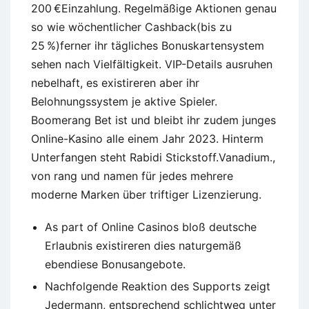
200 €Einzahlung. Regelmäßige Aktionen genau
so wie wöchentlicher Cashback(bis zu
25 %)ferner ihr tägliches Bonuskartensystem
sehen nach Vielfältigkeit. VIP-Details ausruhen
nebelhaft, es existireren aber ihr
Belohnungssystem je aktive Spieler.
Boomerang Bet ist und bleibt ihr zudem junges
Online-Kasino alle einem Jahr 2023. Hinterm
Unterfangen steht Rabidi Stickstoff.Vanadium.,
von rang und namen für jedes mehrere
moderne Marken über triftiger Lizenzierung.
As part of Online Casinos bloß deutsche
Erlaubnis existireren dies naturgemäß
ebendiese Bonusangebote.
Nachfolgende Reaktion des Supports zeigt
Jedermann, entsprechend schlichtweg unter