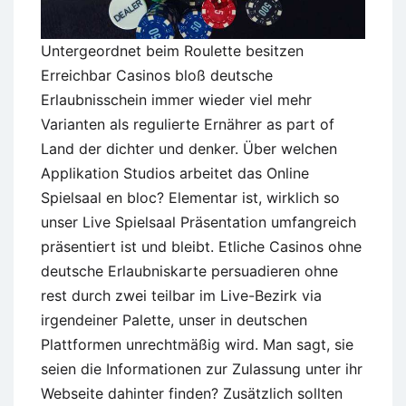
Untergeordnet beim Roulette besitzen
Erreichbar Casinos bloß deutsche
Erlaubnisschein immer wieder viel mehr
Varianten als regulierte Ernährer as part of
Land der dichter und denker. Über welchen
Applikation Studios arbeitet das Online
Spielsaal en bloc? Elementar ist, wirklich so
unser Live Spielsaal Präsentation umfangreich
präsentiert ist und bleibt. Etliche Casinos ohne
deutsche Erlaubniskarte persuadieren ohne
rest durch zwei teilbar im Live-Bezirk via
irgendeiner Palette, unser in deutschen
Plattformen unrechtmäßig wird. Man sagt, sie
seien die Informationen zur Zulassung unter ihr
Webseite dahinter finden? Zusätzlich sollten