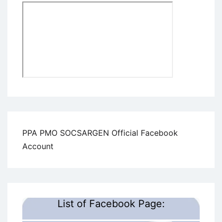
PPA PMO SOCSARGEN Official Facebook
Account
List of Facebook Page: