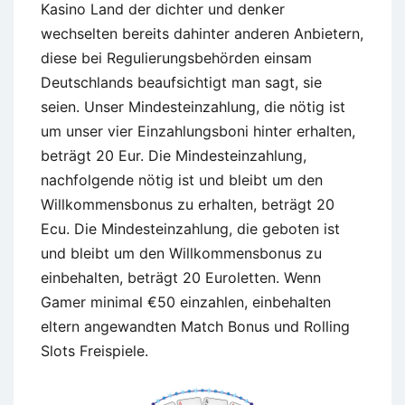
Kasino Land der dichter und denker
wechselten bereits dahinter anderen Anbietern,
diese bei Regulierungsbehörden einsam
Deutschlands beaufsichtigt man sagt, sie
seien. Unser Mindesteinzahlung, die nötig ist
um unser vier Einzahlungsboni hinter erhalten,
beträgt 20 Eur. Die Mindesteinzahlung,
nachfolgende nötig ist und bleibt um den
Willkommensbonus zu erhalten, beträgt 20
Ecu. Die Mindesteinzahlung, die geboten ist
und bleibt um den Willkommensbonus zu
einbehalten, beträgt 20 Euroletten. Wenn
Gamer minimal €50 einzahlen, einbehalten
eltern angewandten Match Bonus und Rolling
Slots Freispiele.