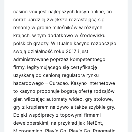
casino vox jest najlepszych kasyn online, co
coraz bardziej zwiększa rozrastającą się
renomę w gronie miłośników w różnych
krajach, w tym dodatkowo w środowisku
polskich graczy. Wirtualne kasyno rozpoczęło
swoją działalność roku 2017 i jest
administrowane poprzez kompetentnego
firmy, legitymującego się certyfikację
uzyskaną od cenioną regulatora rynku
hazardowego – Curacao. Kasyno internetowe
to kasyno proponuje bogatą ofertę rodzajów
gier, wliczając automaty wideo, gry stołowe,
gry z krupierem na żywo a także szybkie gry.
Dzięki współpracy z topowymi firmami
deweloperskimi, na przykład jak NetEnt,
Microgaming, Play’n Go, Play’n Go, Pragmatic