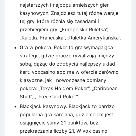
najstarszych i najpopularniejszych gier
kasynowych. Znajdziesz tutaj różne wersje
tej gry, które różnią się zasadami i
przebiegiem gry: „Europejska Ruletka”,
„Ruletka Francuska”, „Ruletka Amerykańska”.
Gra w pokera. Poker to gra wymagająca
strategii, gdzie gracze rywalizują między
sobą, dążąc do zdobycia najlepszy układ
kart. voxcasino app ma w ofercie zarówno
klasyczne, jak i nowoczesne odmiany
pokera: „Texas Hold’em Poker”, „Caribbean
Stud”, „Three Card Poker”.
Blackjack kasynowy. Blackjack to bardzo
popularna gra karciana, gdzie celem jest
osiągnięcie sumy 21 punktów, bez
przekraczania liczby 21. W vox casino