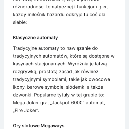
różnorodności tematycznej i funkcjom gier,
każdy miłośnik hazardu odkryje tu coś dla
siebie:
Klasyczne automaty
Tradycyjne automaty to nawiązanie do
tradycyjnych automatów, które są dostępne w
kasynach stacjonarnych. Wyróżnia je łatwą
rozgrywką, prostotą zasad jak również
tradycyjnymi symbolami, takie jak owocowe
ikony, barowe symbole, siódemki a także
dzwonki. Popularne tytuły w tej grupie to:
Mega Joker gra, „Jackpot 6000” automat,
„Fire Joker”.
Gry slotowe Megaways