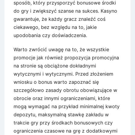
sposób, który przysporzyć bonusowe środki
do gry i zwiększyć szanse na sukces. Kasyno
gwarantuje, że każdy gracz znaleźć coś
ciekawego, bez względu na to, jakie
upodobania czy doświadczenia.
Warto zwrócić uwagę na to, że wszystkie
promocje jak również propozycja promocyjna
na stronie są obciążone dokładnymi
wytycznymi i wytycznymi. Przed złożeniem
wniosku o bonus warto zapoznać się
szczegółowo zasady obrotu obowiązujące w
obrocie oraz innymi ograniczeniami, które
mogą wymagać na przykład minimalnej kwoty
depozytu, maksymalną stawkę zakładu w
trakcie gry przy środkach bonusowych czy
ograniczenia czasowe na grę z dodatkowymi