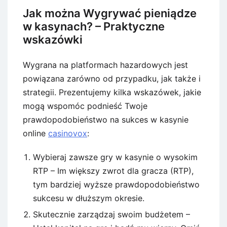
Jak można Wygrywać pieniądze
w kasynach? – Praktyczne
wskazówki
Wygrana na platformach hazardowych jest
powiązana zarówno od przypadku, jak także i
strategii. Prezentujemy kilka wskazówek, jakie
mogą wspomóc podnieść Twoje
prawdopodobieństwo na sukces w kasynie
online
casinovox
:
Wybieraj zawsze gry w kasynie o wysokim
RTP – Im większy zwrot dla gracza (RTP),
tym bardziej wyższe prawdopodobieństwo
sukcesu w dłuższym okresie.
Skutecznie zarządzaj swoim budżetem –