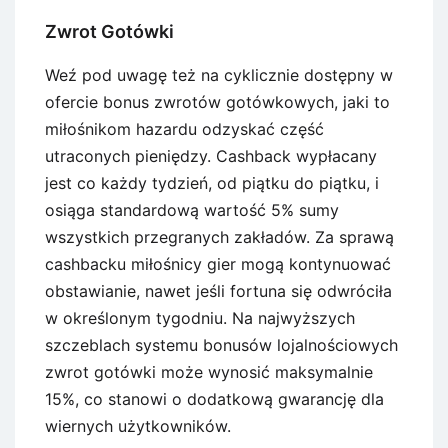
Zwrot Gotówki
Weź pod uwagę też na cyklicznie dostępny w
ofercie bonus zwrotów gotówkowych, jaki to
miłośnikom hazardu odzyskać część
utraconych pieniędzy. Cashback wypłacany
jest co każdy tydzień, od piątku do piątku, i
osiąga standardową wartość 5% sumy
wszystkich przegranych zakładów. Za sprawą
cashbacku miłośnicy gier mogą kontynuować
obstawianie, nawet jeśli fortuna się odwróciła
w określonym tygodniu. Na najwyższych
szczeblach systemu bonusów lojalnościowych
zwrot gotówki może wynosić maksymalnie
15%, co stanowi o dodatkową gwarancję dla
wiernych użytkowników.