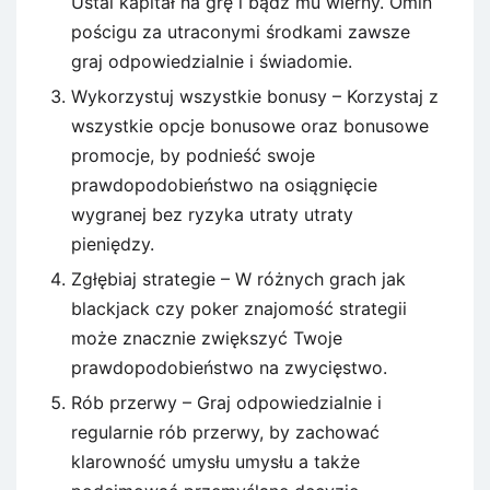
Ustal kapitał na grę i bądź mu wierny. Omiń
pościgu za utraconymi środkami zawsze
graj odpowiedzialnie i świadomie.
Wykorzystuj wszystkie bonusy – Korzystaj z
wszystkie opcje bonusowe oraz bonusowe
promocje, by podnieść swoje
prawdopodobieństwo na osiągnięcie
wygranej bez ryzyka utraty utraty
pieniędzy.
Zgłębiaj strategie – W różnych grach jak
blackjack czy poker znajomość strategii
może znacznie zwiększyć Twoje
prawdopodobieństwo na zwycięstwo.
Rób przerwy – Graj odpowiedzialnie i
regularnie rób przerwy, by zachować
klarowność umysłu umysłu a także