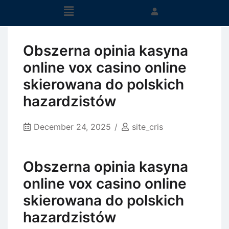
Obszerna opinia kasyna
online vox casino online
skierowana do polskich
hazardzistów
December 24, 2025
site_cris
Obszerna opinia kasyna
online vox casino online
skierowana do polskich
hazardzistów