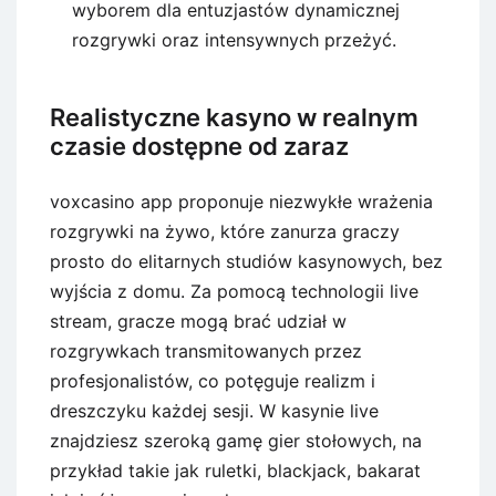
wyborem dla entuzjastów dynamicznej
rozgrywki oraz intensywnych przeżyć.
Realistyczne kasyno w realnym
czasie dostępne od zaraz
voxcasino app proponuje niezwykłe wrażenia
rozgrywki na żywo, które zanurza graczy
prosto do elitarnych studiów kasynowych, bez
wyjścia z domu. Za pomocą technologii live
stream, gracze mogą brać udział w
rozgrywkach transmitowanych przez
profesjonalistów, co potęguje realizm i
dreszczyku każdej sesji. W kasynie live
znajdziesz szeroką gamę gier stołowych, na
przykład takie jak ruletki, blackjack, bakarat