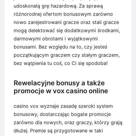
udoskonalą grę hazardową. Za sprawą
różnorodnej ofertom bonusowym zarówno
nowo zarejestrowani gracze oraz stali gracze
mogą delektować się dodatkowymi środkami,
darmowymi obrotami i wyjątkowymi
bonusami. Bez względu na to, czy jesteś
początkującym graczem czy stałym graczem,
bez wątpienia tu coś, co Ci się spodoba!
Rewelacyjne bonusy a także
promocje w vox casino online
casino vox wyznaje zasadę szeroki system
bonusowy, dostarczając bogate promocje
zarówno dla nowych, oraz graczy, którzy grają
dłużej. Premie są przygotowane w taki