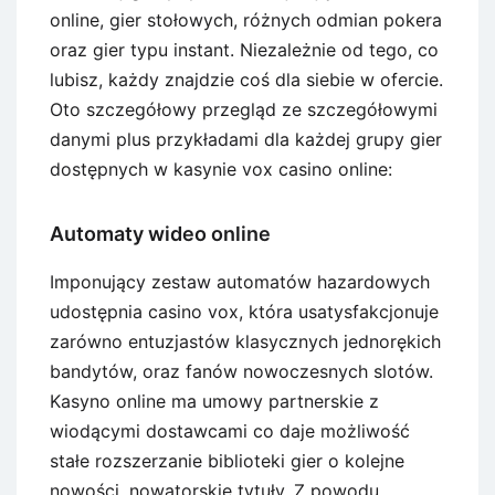
online, gier stołowych, różnych odmian pokera
oraz gier typu instant. Niezależnie od tego, co
lubisz, każdy znajdzie coś dla siebie w ofercie.
Oto szczegółowy przegląd ze szczegółowymi
danymi plus przykładami dla każdej grupy gier
dostępnych w kasynie vox casino online:
Automaty wideo online
Imponujący zestaw automatów hazardowych
udostępnia casino vox, która usatysfakcjonuje
zarówno entuzjastów klasycznych jednorękich
bandytów, oraz fanów nowoczesnych slotów.
Kasyno online ma umowy partnerskie z
wiodącymi dostawcami co daje możliwość
stałe rozszerzanie biblioteki gier o kolejne
nowości, nowatorskie tytuły. Z powodu