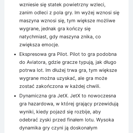
wzniesie się statek powietrzny wzleci,
zanim odleci z pola gry. Im wyżej wznosi się
maszyna wznosi się, tym większe możliwe
wygrane, jednak gra kończy się
natychmiast, gdy maszyna znika, co
zwiększa emocje.
Ekspresowa gra Pilot. Pilot to gra podobna
do Aviatora, gdzie gracze typują, jak długo
potrwa lot. Im dłużej trwa gra, tym większe
wygrane można uzyskać, ale gra może
zostać zakończona w każdej chwili.
Dynamiczna gra JetX. JetX to nowoczesna
gra hazardowa, w której grający przewidują
wyniki, kiedy pojazd się rozbije, aby
odebrać zyski przed finałem lotu. Wysoka
dynamika gry czyni ją doskonałym