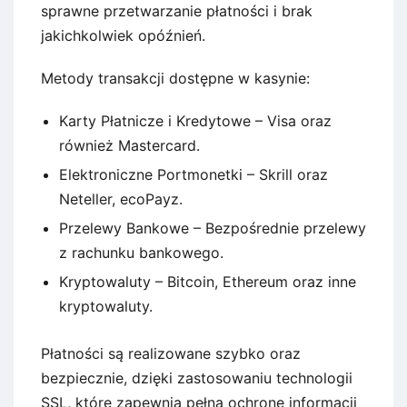
sprawne przetwarzanie płatności i brak
jakichkolwiek opóźnień.
Metody transakcji dostępne w kasynie:
Karty Płatnicze i Kredytowe – Visa oraz
również Mastercard.
Elektroniczne Portmonetki – Skrill oraz
Neteller, ecoPayz.
Przelewy Bankowe – Bezpośrednie przelewy
z rachunku bankowego.
Kryptowaluty – Bitcoin, Ethereum oraz inne
kryptowaluty.
Płatności są realizowane szybko oraz
bezpiecznie, dzięki zastosowaniu technologii
SSL, które zapewnia pełną ochronę informacji