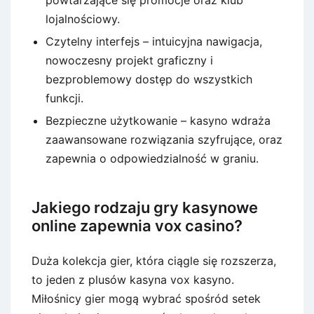
lojalnościowy.
Czytelny interfejs – intuicyjna nawigacja,
nowoczesny projekt graficzny i
bezproblemowy dostęp do wszystkich
funkcji.
Bezpieczne użytkowanie – kasyno wdraża
zaawansowane rozwiązania szyfrujące, oraz
zapewnia o odpowiedzialność w graniu.
Jakiego rodzaju gry kasynowe
online zapewnia vox casino?
Duża kolekcja gier, która ciągle się rozszerza,
to jeden z plusów kasyna vox kasyno.
Miłośnicy gier mogą wybrać spośród setek