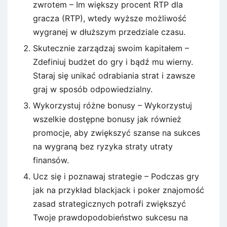
zwrotem – Im większy procent RTP dla
gracza (RTP), wtedy wyższe możliwość
wygranej w dłuższym przedziale czasu.
Skutecznie zarządzaj swoim kapitałem –
Zdefiniuj budżet do gry i bądź mu wierny.
Staraj się unikać odrabiania strat i zawsze
graj w sposób odpowiedzialny.
Wykorzystuj różne bonusy – Wykorzystuj
wszelkie dostępne bonusy jak również
promocje, aby zwiększyć szanse na sukces
na wygraną bez ryzyka straty utraty
finansów.
Ucz się i poznawaj strategie – Podczas gry
jak na przykład blackjack i poker znajomość
zasad strategicznych potrafi zwiększyć
Twoje prawdopodobieństwo sukcesu na