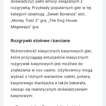
doświadczyć pełni emocji związanych z
rozgrywką. Przykłady popularnych gier w tej
kategorii obejmują: „Sweet Bonanza” slot,
„Money Train 2” gra, „The Dog House
Megaways” gra.
Rozgrywki stołowe i karciane
Różnorodność klasycznych kasynowych gier,
które przyciągają entuzjastów klasycznych
rozgrywek kasynowych jest możliwe do
znalezienia w vox casino. Użytkownicy mogą
wybrać z różnych wariantów ruletki, pokera,
kasynowego blackjacka a także bakarata,
ciesząc się realistycznym doświadczeniem
kasynowym: