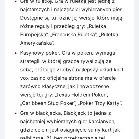
Gra w ruletkę. Gra w ruletkę jest jedną z
najstarszych i najczęściej wybieranych gier.
Dostępne są tu różne jej wersje, które mają
różne reguły i przebieg gry: „Ruletka
Europejska”, „Francuska Ruletka”, „Ruletka
Amerykańska”.
Kasynowy poker. Gra w pokera wymaga
strategii, w której gracze rywalizują ze
sobą, próbując zdobyć najlepszy układ kart.
vox casino oficjalna strona ma w ofercie
zarówno klasyczne, jak i nowoczesne
wersje tej gry: „Texas Hold’em Poker”,
„Caribbean Stud Poker”, „Poker Trzy Karty”.
Gra w blackjacka. Blackjack to jedna z
najchętniej wybieranych gier karcianych,
gdzie celem jest osiągnięcie sumy kart jak
najbliższej 21, bez przekraczania tej