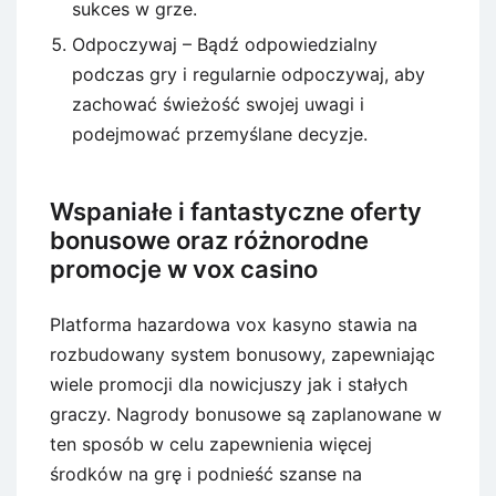
sukces w grze.
Odpoczywaj – Bądź odpowiedzialny
podczas gry i regularnie odpoczywaj, aby
zachować świeżość swojej uwagi i
podejmować przemyślane decyzje.
Wspaniałe i fantastyczne oferty
bonusowe oraz różnorodne
promocje w vox casino
Platforma hazardowa vox kasyno stawia na
rozbudowany system bonusowy, zapewniając
wiele promocji dla nowicjuszy jak i stałych
graczy. Nagrody bonusowe są zaplanowane w
ten sposób w celu zapewnienia więcej
środków na grę i podnieść szanse na