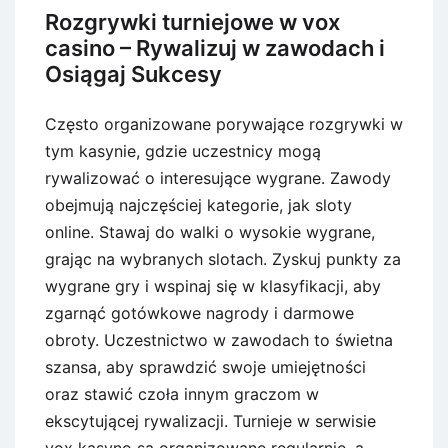
Rozgrywki turniejowe w vox
casino – Rywalizuj w zawodach i
Osiągaj Sukcesy
Często organizowane porywające rozgrywki w
tym kasynie, gdzie uczestnicy mogą
rywalizować o interesujące wygrane. Zawody
obejmują najczęściej kategorie, jak sloty
online. Stawaj do walki o wysokie wygrane,
grając na wybranych slotach. Zyskuj punkty za
wygrane gry i wspinaj się w klasyfikacji, aby
zgarnąć gotówkowe nagrody i darmowe
obroty. Uczestnictwo w zawodach to świetna
szansa, aby sprawdzić swoje umiejętności
oraz stawić czoła innym graczom w
ekscytującej rywalizacji. Turnieje w serwisie
vox kasyno są organizowane regularnie, a