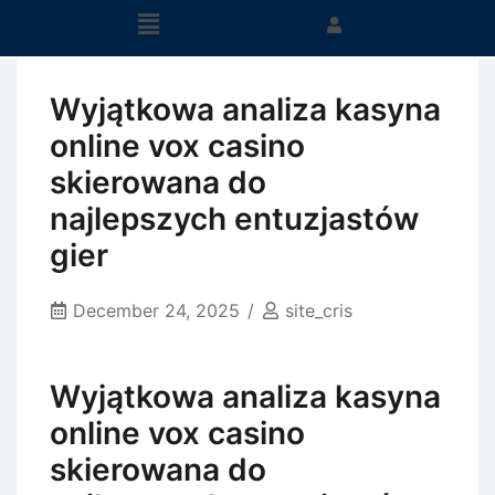
Wyjątkowa analiza kasyna
online vox casino
skierowana do
najlepszych entuzjastów
gier
December 24, 2025
site_cris
Wyjątkowa analiza kasyna
online vox casino
skierowana do