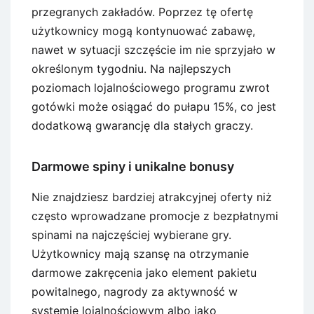
przegranych zakładów. Poprzez tę ofertę
użytkownicy mogą kontynuować zabawę,
nawet w sytuacji szczęście im nie sprzyjało w
określonym tygodniu. Na najlepszych
poziomach lojalnościowego programu zwrot
gotówki może osiągać do pułapu 15%, co jest
dodatkową gwarancję dla stałych graczy.
Darmowe spiny i unikalne bonusy
Nie znajdziesz bardziej atrakcyjnej oferty niż
często wprowadzane promocje z bezpłatnymi
spinami na najczęściej wybierane gry.
Użytkownicy mają szansę na otrzymanie
darmowe zakręcenia jako element pakietu
powitalnego, nagrody za aktywność w
systemie lojalnościowym albo jako