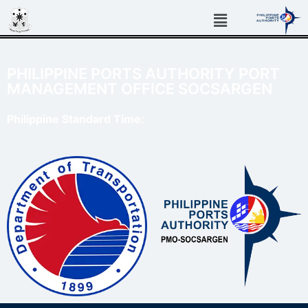
PHILIPPINE PORTS AUTHORITY PORT
MANAGEMENT OFFICE SOCSARGEN
Philippine Standard Time: