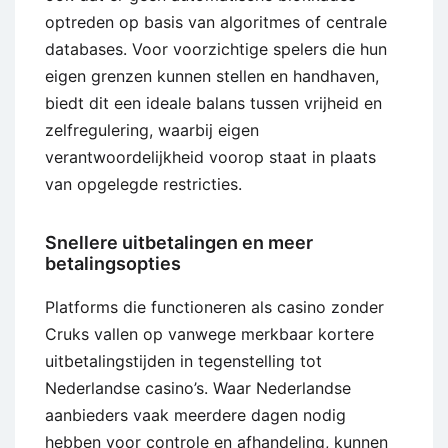
optreden op basis van algoritmes of centrale
databases. Voor voorzichtige spelers die hun
eigen grenzen kunnen stellen en handhaven,
biedt dit een ideale balans tussen vrijheid en
zelfregulering, waarbij eigen
verantwoordelijkheid voorop staat in plaats
van opgelegde restricties.
Snellere uitbetalingen en meer
betalingsopties
Platforms die functioneren als casino zonder
Cruks vallen op vanwege merkbaar kortere
uitbetalingstijden in tegenstelling tot
Nederlandse casino’s. Waar Nederlandse
aanbieders vaak meerdere dagen nodig
hebben voor controle en afhandeling, kunnen