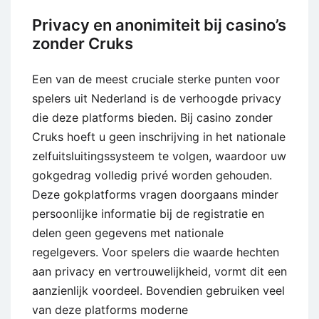
Privacy en anonimiteit bij casino’s
zonder Cruks
Een van de meest cruciale sterke punten voor
spelers uit Nederland is de verhoogde privacy
die deze platforms bieden. Bij casino zonder
Cruks hoeft u geen inschrijving in het nationale
zelfuitsluitingssysteem te volgen, waardoor uw
gokgedrag volledig privé worden gehouden.
Deze gokplatforms vragen doorgaans minder
persoonlijke informatie bij de registratie en
delen geen gegevens met nationale
regelgevers. Voor spelers die waarde hechten
aan privacy en vertrouwelijkheid, vormt dit een
aanzienlijk voordeel. Bovendien gebruiken veel
van deze platforms moderne