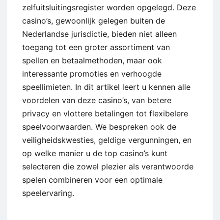
zelfuitsluitingsregister worden opgelegd. Deze
casino’s, gewoonlijk gelegen buiten de
Nederlandse jurisdictie, bieden niet alleen
toegang tot een groter assortiment van
spellen en betaalmethoden, maar ook
interessante promoties en verhoogde
speellimieten. In dit artikel leert u kennen alle
voordelen van deze casino’s, van betere
privacy en vlottere betalingen tot flexibelere
speelvoorwaarden. We bespreken ook de
veiligheidskwesties, geldige vergunningen, en
op welke manier u de top casino’s kunt
selecteren die zowel plezier als verantwoorde
spelen combineren voor een optimale
speelervaring.