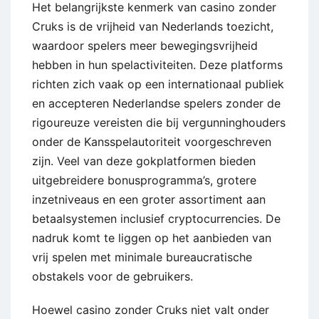
Het belangrijkste kenmerk van casino zonder
Cruks is de vrijheid van Nederlands toezicht,
waardoor spelers meer bewegingsvrijheid
hebben in hun spelactiviteiten. Deze platforms
richten zich vaak op een internationaal publiek
en accepteren Nederlandse spelers zonder de
rigoureuze vereisten die bij vergunninghouders
onder de Kansspelautoriteit voorgeschreven
zijn. Veel van deze gokplatformen bieden
uitgebreidere bonusprogramma’s, grotere
inzetniveaus en een groter assortiment aan
betaalsystemen inclusief cryptocurrencies. De
nadruk komt te liggen op het aanbieden van
vrij spelen met minimale bureaucratische
obstakels voor de gebruikers.
Hoewel casino zonder Cruks niet valt onder