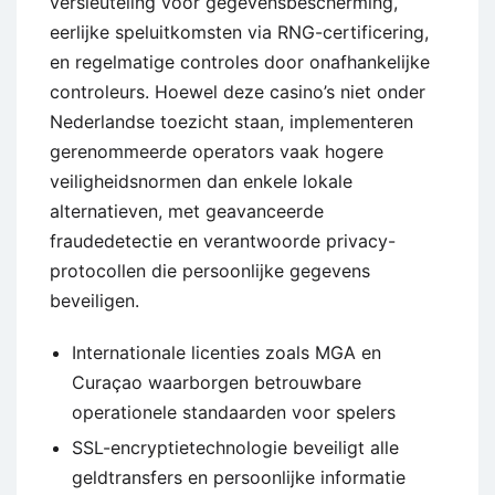
versleuteling voor gegevensbescherming,
eerlijke speluitkomsten via RNG-certificering,
en regelmatige controles door onafhankelijke
controleurs. Hoewel deze casino’s niet onder
Nederlandse toezicht staan, implementeren
gerenommeerde operators vaak hogere
veiligheidsnormen dan enkele lokale
alternatieven, met geavanceerde
fraudedetectie en verantwoorde privacy-
protocollen die persoonlijke gegevens
beveiligen.
Internationale licenties zoals MGA en
Curaçao waarborgen betrouwbare
operationele standaarden voor spelers
SSL-encryptietechnologie beveiligt alle
geldtransfers en persoonlijke informatie