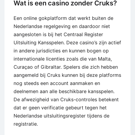
Wat is een casino zonder Cruks?
Een online gokplatform dat werkt buiten de
Nederlandse regelgeving en daardoor niet
aangesloten is bij het Centraal Register
Uitsluiting Kansspelen. Deze casino’s zijn actief
in andere jurisdicties en kunnen bogen op
internationale licenties zoals die van Malta,
Curaçao of Gibraltar. Spelers die zich hebben
aangemeld bij Cruks kunnen bij deze platforms
nog steeds een account aanmaken en
deelnemen aan alle beschikbare kansspelen.
De afwezigheid van Cruks-controles betekent
dat er geen verificatie gebeurt tegen het
Nederlandse uitsluitingsregister tijdens de
registratie.