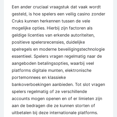
Een ander cruciaal vraagstuk dat vaak wordt
gesteld, is hoe spelers een veilig casino zonder
Cruks kunnen herkennen tussen de vele
mogelijke opties. Hierbij zijn factoren als
geldige licenties van erkende autoriteiten,
positieve spelersrecensies, duidelijke
spelregels en moderne beveiligingstechnologie
essentieel. Spelers vragen regelmatig naar de
aangeboden betalingsopties, waarbij veel
platforms digitale munten, elektronische
portemonnees en klassieke
bankoverboekingen aanbieden. Tot slot vragen
spelers regelmatig of ze verschillende
accounts mogen openen en of er limieten zijn
aan de bedragen die ze kunnen storten of
uitbetalen bij deze internationale platforms.