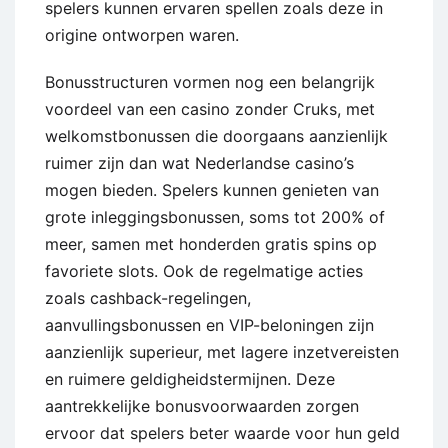
spelers kunnen ervaren spellen zoals deze in
origine ontworpen waren.
Bonusstructuren vormen nog een belangrijk
voordeel van een casino zonder Cruks, met
welkomstbonussen die doorgaans aanzienlijk
ruimer zijn dan wat Nederlandse casino’s
mogen bieden. Spelers kunnen genieten van
grote inleggingsbonussen, soms tot 200% of
meer, samen met honderden gratis spins op
favoriete slots. Ook de regelmatige acties
zoals cashback-regelingen,
aanvullingsbonussen en VIP-beloningen zijn
aanzienlijk superieur, met lagere inzetvereisten
en ruimere geldigheidstermijnen. Deze
aantrekkelijke bonusvoorwaarden zorgen
ervoor dat spelers beter waarde voor hun geld