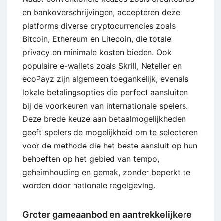
en bankoverschrijvingen, accepteren deze
platforms diverse cryptocurrencies zoals
Bitcoin, Ethereum en Litecoin, die totale
privacy en minimale kosten bieden. Ook
populaire e-wallets zoals Skrill, Neteller en
ecoPayz zijn algemeen toegankelijk, evenals
lokale betalingsopties die perfect aansluiten
bij de voorkeuren van internationale spelers.
Deze brede keuze aan betaalmogelijkheden
geeft spelers de mogelijkheid om te selecteren
voor de methode die het beste aansluit op hun
behoeften op het gebied van tempo,
geheimhouding en gemak, zonder beperkt te
worden door nationale regelgeving.
Groter gameaanbod en aantrekkelijkere