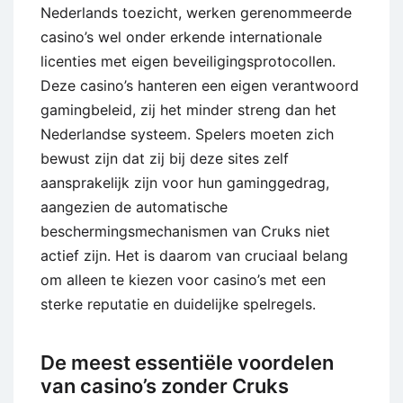
Nederlands toezicht, werken gerenommeerde
casino’s wel onder erkende internationale
licenties met eigen beveiligingsprotocollen.
Deze casino’s hanteren een eigen verantwoord
gamingbeleid, zij het minder streng dan het
Nederlandse systeem. Spelers moeten zich
bewust zijn dat zij bij deze sites zelf
aansprakelijk zijn voor hun gaminggedrag,
aangezien de automatische
beschermingsmechanismen van Cruks niet
actief zijn. Het is daarom van cruciaal belang
om alleen te kiezen voor casino’s met een
sterke reputatie en duidelijke spelregels.
De meest essentiële voordelen
van casino’s zonder Cruks