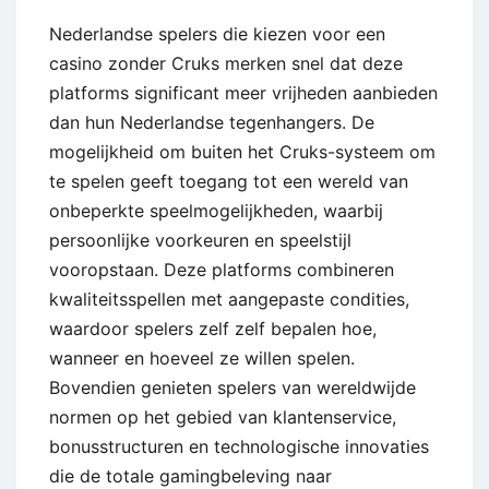
Nederlandse spelers die kiezen voor een
casino zonder Cruks merken snel dat deze
platforms significant meer vrijheden aanbieden
dan hun Nederlandse tegenhangers. De
mogelijkheid om buiten het Cruks-systeem om
te spelen geeft toegang tot een wereld van
onbeperkte speelmogelijkheden, waarbij
persoonlijke voorkeuren en speelstijl
vooropstaan. Deze platforms combineren
kwaliteitsspellen met aangepaste condities,
waardoor spelers zelf zelf bepalen hoe,
wanneer en hoeveel ze willen spelen.
Bovendien genieten spelers van wereldwijde
normen op het gebied van klantenservice,
bonusstructuren en technologische innovaties
die de totale gamingbeleving naar