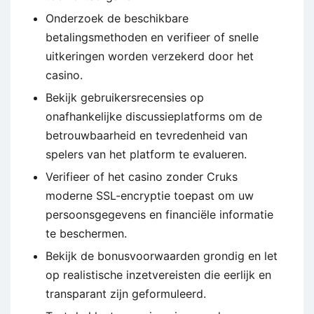
Onderzoek de beschikbare
betalingsmethoden en verifieer of snelle
uitkeringen worden verzekerd door het
casino.
Bekijk gebruikersrecensies op
onafhankelijke discussieplatforms om de
betrouwbaarheid en tevredenheid van
spelers van het platform te evalueren.
Verifieer of het casino zonder Cruks
moderne SSL-encryptie toepast om uw
persoonsgegevens en financiële informatie
te beschermen.
Bekijk de bonusvoorwaarden grondig en let
op realistische inzetvereisten die eerlijk en
transparant zijn geformuleerd.