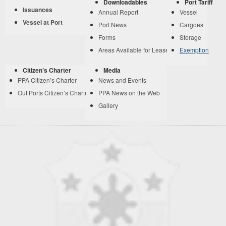
Downloadables
Port Tariff
Issuances
Annual Report
Vessel
Vessel at Port
Port News
Cargoes
Forms
Storage
Areas Available for Lease
Exemption
Citizen’s Charter
Media
PPA Citizen’s Charter
News and Events
Out Ports Citizen’s Charter
PPA News on the Web
Gallery