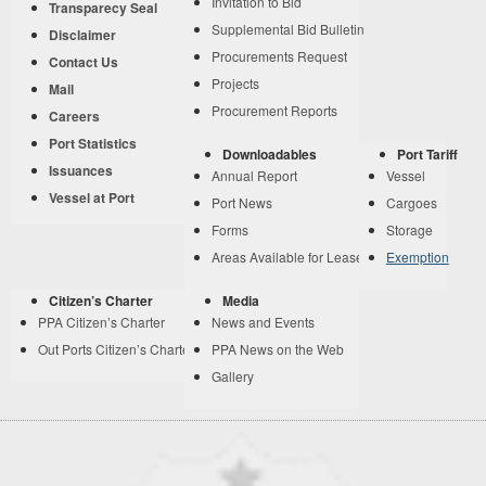
Invitation to Bid
Transparecy Seal
Supplemental Bid Bulletin
Disclaimer
Procurements Request
Contact Us
Projects
Mail
Procurement Reports
Careers
Port Statistics
Downloadables
Port Tariff
Issuances
Annual Report
Vessel
Vessel at Port
Port News
Cargoes
Forms
Storage
Areas Available for Lease
Exemption
Citizen’s Charter
Media
PPA Citizen’s Charter
News and Events
Out Ports Citizen’s Charter
PPA News on the Web
Gallery