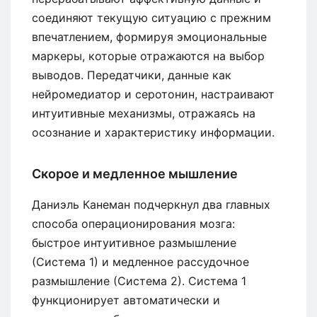
соединяют текущую ситуацию с прежним
впечатлением, формируя эмоциональные
маркеры, которые отражаются на выбор
выводов. Передатчики, данные как
нейромедиатор и серотонин, настраивают
интуитивные механизмы, отражаясь на
осознание и характеристику информации.
Скорое и медленное мышление
Даниэль Канеман подчеркнул два главных
способа операционирования мозга:
быстрое интуитивное размышление
(Система 1) и медленное рассудочное
размышление (Система 2). Система 1
функционирует автоматически и