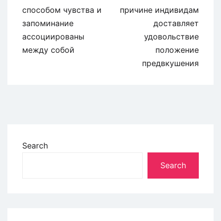
способом чувства и
причине индивидам
запоминание
доставляет
ассоциированы
удовольствие
между собой
положение
предвкушения
Search
Search