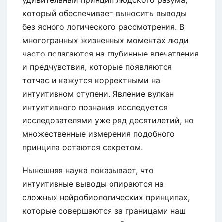
который обеспечивает выносить выводы
без ясного логического рассмотрения. В
многогранных жизненных моментах люди
часто полагаются на глубинные впечатления
и предчувствия, которые появляются
тотчас и кажутся корректными на
интуитивном ступени. Явление вулкан
интуитивного познания исследуется
исследователями уже ряд десятилетий, но
множественные измерения подобного
принципа остаются секретом.
Нынешняя наука показывает, что
интуитивные выводы опираются на
сложных нейробиологических принципах,
которые совершаются за границами наш