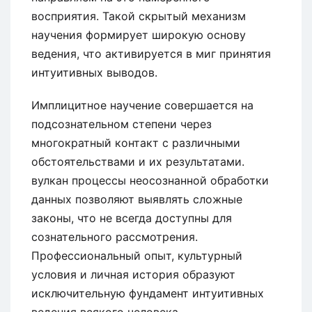
восприятия. Такой скрытый механизм
научения формирует широкую основу
ведения, что активируется в миг принятия
интуитивных выводов.
Имплицитное научение совершается на
подсознательном степени через
многократный контакт с различными
обстоятельствами и их результатами.
вулкан процессы неосознанной обработки
данных позволяют выявлять сложные
законы, что не всегда доступны для
сознательного рассмотрения.
Профессиональный опыт, культурный
условия и личная история образуют
исключительную фундамент интуитивных
ведения всякого человека.