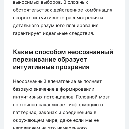
выносимых выборов. В сложных
обстоятельствах действенное комбинация
скорого интуитивного рассмотрения и
детального разумного планирования
гарантирует идеальные следствия.
Каким способом неосознанный
переживание образует
интуитивные прозрения
Неосознанный впечатление выполняет
базовую значение в формировании
интуитивных потенциалов. Головной мозг
постоянно накапливает информацию о
паттернах, законах и соединениях в
окружающем мире, даже если мы не
направляем на это намеренного