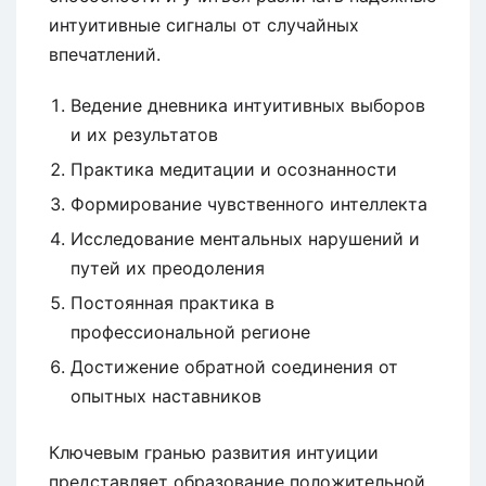
интуитивные сигналы от случайных
впечатлений.
Ведение дневника интуитивных выборов
и их результатов
Практика медитации и осознанности
Формирование чувственного интеллекта
Исследование ментальных нарушений и
путей их преодоления
Постоянная практика в
профессиональной регионе
Достижение обратной соединения от
опытных наставников
Ключевым гранью развития интуиции
представляет образование положительной