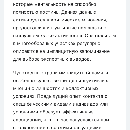
которые ментальность не способно
полностью постичь. Данная данные
активируется в критические мгновения,
предоставляя интуитивные подсказки о
наилучшем курсе активности. Специалисты
в многообразных участках регулярно
опираются на имплицитную запоминание
для выбора экспертных выводов.
Чувственные грани имплицитной памяти
особенно существенны для интуитивных
мнений о личностях и коллективных
условиях. Предыдущий опыт контакта с
специфическими видами индивидов или
условиями образует аффективные
ассоциации, что тотчас запускаются при
столкновении с схожими ситуациями.