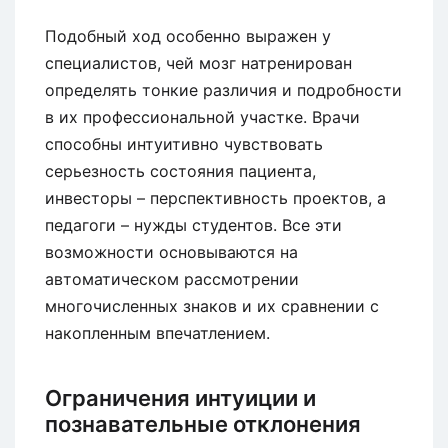
Подобный ход особенно выражен у
специалистов, чей мозг натренирован
определять тонкие различия и подробности
в их профессиональной участке. Врачи
способны интуитивно чувствовать
серьезность состояния пациента,
инвесторы – перспективность проектов, а
педагоги – нужды студентов. Все эти
возможности основываются на
автоматическом рассмотрении
многочисленных знаков и их сравнении с
накопленным впечатлением.
Ограничения интуиции и
познавательные отклонения