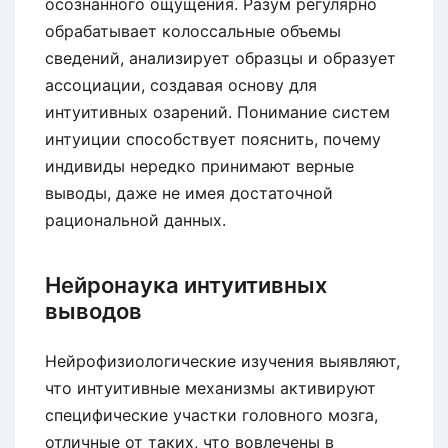
осознанного ощущения. Разум регулярно
обрабатывает колоссальные объемы
сведений, анализирует образцы и образует
ассоциации, создавая основу для
интуитивных озарений. Понимание систем
интуиции способствует пояснить, почему
индивиды нередко принимают верные
выводы, даже не имея достаточной
рациональной данных.
Нейронаука интуитивных
выводов
Нейрофизиологические изучения выявляют,
что интуитивные механизмы активируют
специфические участки головного мозга,
отличные от таких, что вовлечены в