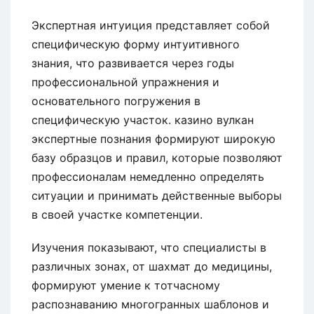
Экспертная интуиция представляет собой
специфическую форму интуитивного
знания, что развивается через годы
профессиональной упражнения и
основательного погружения в
специфическую участок. казино вулкан
экспертные познания формируют широкую
базу образцов и правил, которые позволяют
профессионалам немедленно определять
ситуации и принимать действенные выборы
в своей участке компетенции.
Изучения показывают, что специалисты в
различных зонах, от шахмат до медицины,
формируют умение к тотчасному
распознаванию многогранных шаблонов и