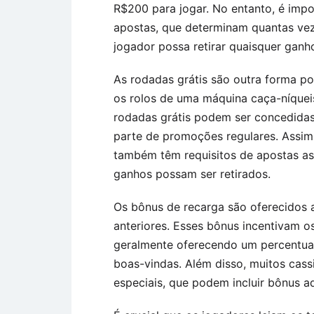
R$200 para jogar. No entanto, é imp
apostas, que determinam quantas vez
jogador possa retirar quaisquer ganh
As rodadas grátis são outra forma p
os rolos de uma máquina caça-níqueis
rodadas grátis podem ser concedida
parte de promoções regulares. Assim
também têm requisitos de apostas a
ganhos possam ser retirados.
Os bônus de recarga são oferecidos a
anteriores. Esses bônus incentivam o
geralmente oferecendo um percentual
boas-vindas. Além disso, muitos cas
especiais, que podem incluir bônus ad