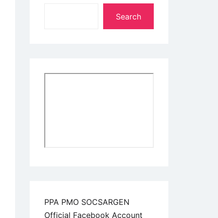
Search
PPA PMO SOCSARGEN
Official Facebook Account