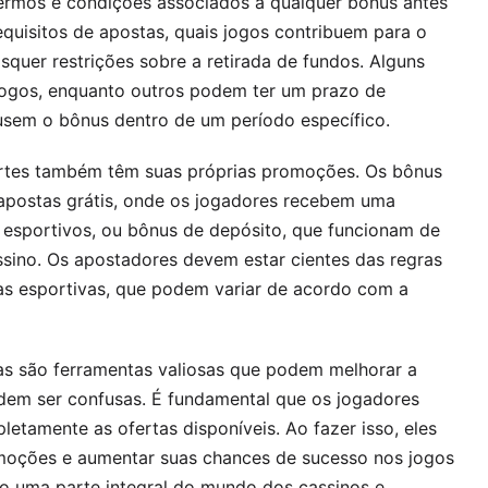
termos e condições associados a qualquer bônus antes
 requisitos de apostas, quais jogos contribuem para o
squer restrições sobre a retirada de fundos. Alguns
jogos, enquanto outros podem ter um prazo de
 usem o bônus dentro de um período específico.
rtes também têm suas próprias promoções. Os bônus
 apostas grátis, onde os jogadores recebem uma
 esportivos, ou bônus de depósito, que funcionam de
sino. Os apostadores devem estar cientes das regras
s esportivas, que podem variar de acordo com a
tas são ferramentas valiosas que podem melhorar a
dem ser confusas. É fundamental que os jogadores
tamente as ofertas disponíveis. Ao fazer isso, eles
oções e aumentar suas chances de sucesso nos jogos
ão uma parte integral do mundo dos cassinos e