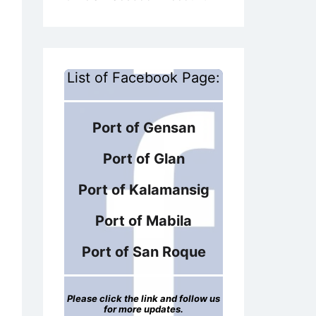
List of Facebook Page:
Port of Gensan
Port of Glan
Port of Kalamansig
Port of Mabila
Port of San Roque
Please click the link and follow us
for more updates.