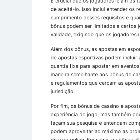
É crucial que os jogadores leiam os 
de aceitá-lo. Isso inclui entender os
cumprimento desses requisitos e quai
bônus podem ser limitados a certos 
validade, exigindo que os jogadores
Além dos bônus, as apostas em espo
de apostas esportivas podem incluir
quantia fixa para apostar em eventos
maneira semelhante aos bônus de cas
e regulamentos que cercam as aposta
jurisdição.
Por fim, os bônus de cassino e apos
experiência de jogo, mas também po
façam sua pesquisa e entendam comple
podem aproveitar ao máximo as prom
de azar online. Em suma, os bônus s