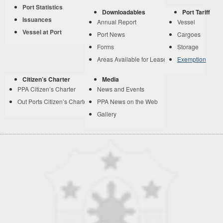
Port Statistics
Downloadables
Port Tariff
Issuances
Annual Report
Vessel
Vessel at Port
Port News
Cargoes
Forms
Storage
Areas Available for Lease
Exemption
Citizen’s Charter
Media
PPA Citizen’s Charter
News and Events
Out Ports Citizen’s Charter
PPA News on the Web
Gallery