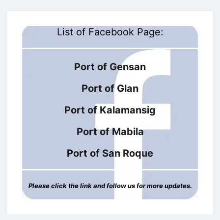
List of Facebook Page:
Port of Gensan
Port of Glan
Port of Kalamansig
Port of Mabila
Port of San Roque
Please click the link and follow us for more updates.