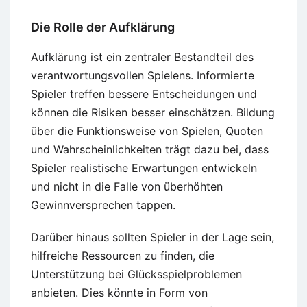
Die Rolle der Aufklärung
Aufklärung ist ein zentraler Bestandteil des
verantwortungsvollen Spielens. Informierte
Spieler treffen bessere Entscheidungen und
können die Risiken besser einschätzen. Bildung
über die Funktionsweise von Spielen, Quoten
und Wahrscheinlichkeiten trägt dazu bei, dass
Spieler realistische Erwartungen entwickeln
und nicht in die Falle von überhöhten
Gewinnversprechen tappen.
Darüber hinaus sollten Spieler in der Lage sein,
hilfreiche Ressourcen zu finden, die
Unterstützung bei Glücksspielproblemen
anbieten. Dies könnte in Form von