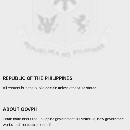
REPUBLIC OF THE PHILIPPINES
All content is in the public domain unless otherwise stated.
ABOUT GOVPH
Learn more about the Philippine government, its structure, how government
works and the people behind it.