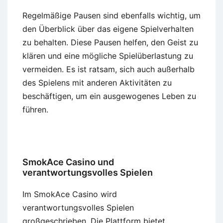
Regelmäßige Pausen sind ebenfalls wichtig, um
den Überblick über das eigene Spielverhalten
zu behalten. Diese Pausen helfen, den Geist zu
klären und eine mögliche Spielüberlastung zu
vermeiden. Es ist ratsam, sich auch außerhalb
des Spielens mit anderen Aktivitäten zu
beschäftigen, um ein ausgewogenes Leben zu
führen.
SmokAce Casino und
verantwortungsvolles Spielen
Im SmokAce Casino wird
verantwortungsvolles Spielen
großgeschrieben. Die Plattform bietet