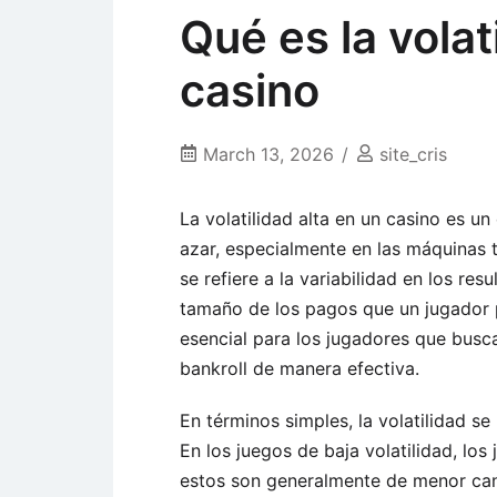
Qué es la volat
casino
March 13, 2026
site_cris
La volatilidad alta en un casino es u
azar, especialmente en las máquinas 
se refiere a la variabilidad en los resu
tamaño de los pagos que un jugador pu
esencial para los jugadores que busc
bankroll de manera efectiva.
En términos simples, la volatilidad se 
En los juegos de baja volatilidad, lo
estos son generalmente de menor canti