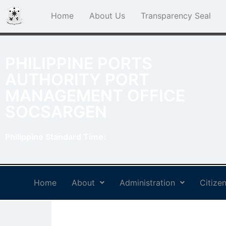
Home
About Us
Transparency Seal
PHILIPPINE PORTS
AUTHORITY PORT
MANAGEMENT OFFICE
SOCSARGEN
Philippine Standard Time:
Home
About
Administration
Citizen