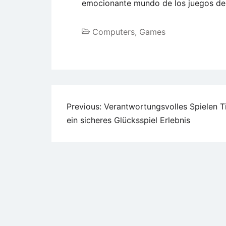
emocionante mundo de los juegos de a
Computers, Games
Previous:
Verantwortungsvolles Spielen T
ein sicheres Glücksspiel Erlebnis