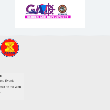
a
and Events
ews on the Web
y