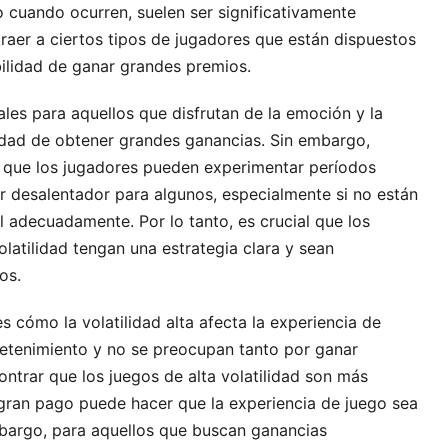
 cuando ocurren, suelen ser significativamente
raer a ciertos tipos de jugadores que están dispuestos
bilidad de ganar grandes premios.
ales para aquellos que disfrutan de la emoción y la
lidad de obtener grandes ganancias. Sin embargo,
a que los jugadores pueden experimentar períodos
r desalentador para algunos, especialmente si no están
 adecuadamente. Por lo tanto, es crucial que los
olatilidad tengan una estrategia clara y sean
os.
 cómo la volatilidad alta afecta la experiencia de
retenimiento y no se preocupan tanto por ganar
trar que los juegos de alta volatilidad son más
gran pago puede hacer que la experiencia de juego sea
mbargo, para aquellos que buscan ganancias